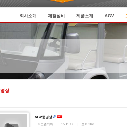
회사소개
제철설비
제품소개
AGV
보영상
AGV동영상
최고관리자
|
15.11.17
|
조회 3628