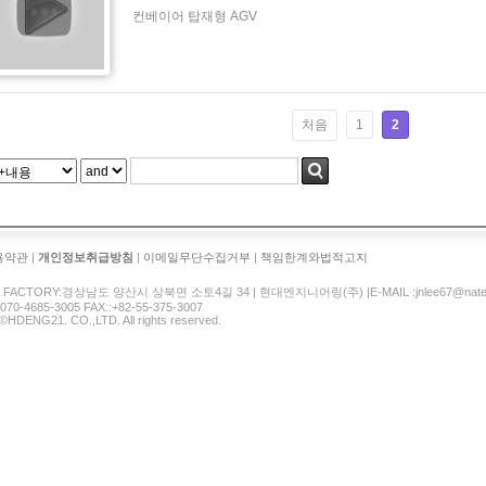
컨베이어 탑재형 AGV
처음
1
2
용약관
|
개인정보취급방침
|
이메일무단수집거부
|
책임한계와법적고지
& FACTORY:경상남도 양산시 상북면 소토4길 34 | 현대엔지니어링(주) |E-MAIL :jnlee67@nate
-070-4685-3005 FAX::+82-55-375-3007
 ©HDENG21. CO.,LTD. All rights reserved.